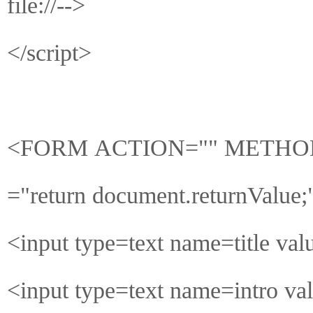
file://-->
</script>
<FORM ACTION="" METHOD="
="return document.returnValue;
<input type=text name=title va
<input type=text name=intro va