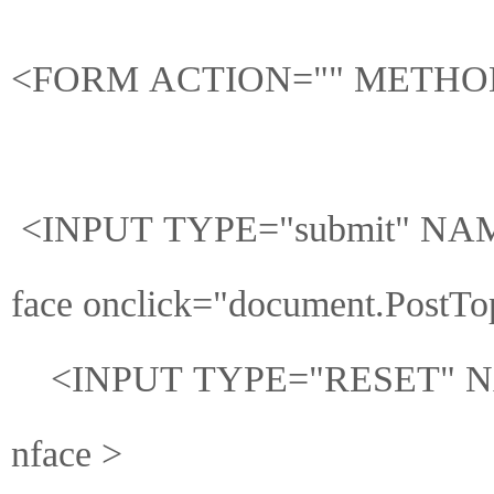
<FORM ACTION="" METHOD=
<INPUT TYPE="submit" NAM
face onclick="document.PostTop
<INPUT TYPE="RESET" NAM
nface >