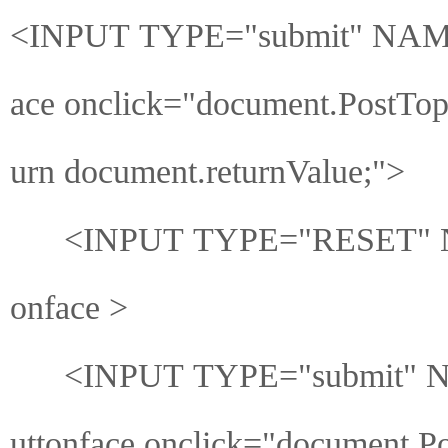
<INPUT TYPE="submit" NAM
ace onclick="document.PostTopi
urn document.returnValue;">
<INPUT TYPE="RESET" NA
onface >
<INPUT TYPE="submit" NA
uttonface onclick="document.Po