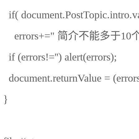
if( document.PostTopic.intro.v
errors+=" 简介不能多于10个
if (errors!='') alert(errors);
document.returnValue = (errors 
}