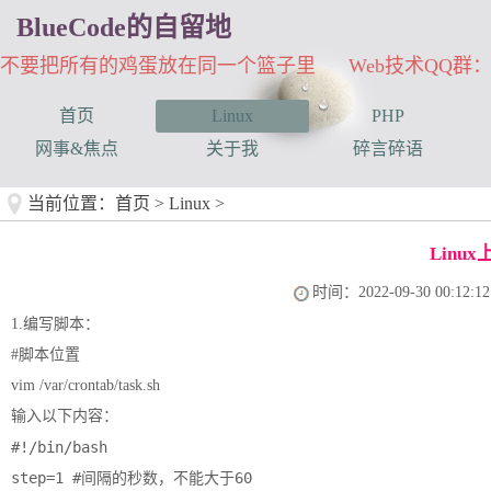
BlueCode的自留地
不要把所有的鸡蛋放在同一个篮子里 Web技术QQ群：33
首页
Linux
PHP
网事&焦点
关于我
碎言碎语
当前位置：
首页
>
Linux
>
Lin
时间：2022-09-30 00:12:12
1.编写脚本：
#脚本位置
vim /var/crontab/task.sh
输入以下内容：
#!/bin/bash

step=1 #间隔的秒数，不能大于60
