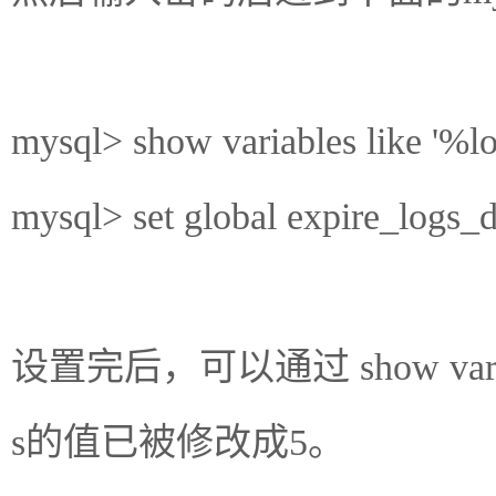
mysql> show variables like '%l
mysql> set global expire_logs_d
设置完后，可以通过 show variables
s的值已被修改成5。