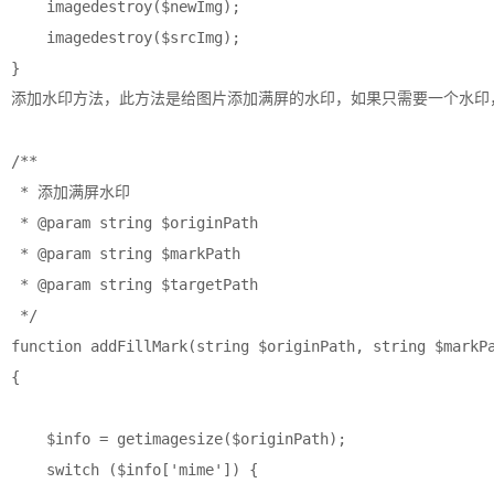
    imagedestroy($newImg);

    imagedestroy($srcImg);

添加水印方法，此方法是给图片添加满屏的水印，如果只需要一个水印，那么只需
/**

 * 添加满屏水印

 * @param string $originPath

 * @param string $markPath

 * @param string $targetPath

 */

function addFillMark(string $originPath, string $markPa
{

    $info = getimagesize($originPath);

    switch ($info['mime']) {
