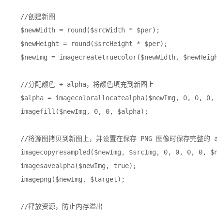
    //创建新图

    $newWidth = round($srcWidth * $per);

    $newHeight = round($srcHeight * $per);

    $newImg = imagecreatetruecolor($newWidth, $newHeigh
    //分配颜色 + alpha，将颜色填充到新图上

    $alpha = imagecolorallocatealpha($newImg, 0, 0, 0, 
    imagefill($newImg, 0, 0, $alpha);

    //将源图拷贝到新图上，并设置在保存 PNG 图像时保存完整的 al
    imagecopyresampled($newImg, $srcImg, 0, 0, 0, 0, $n
    imagesavealpha($newImg, true);

    imagepng($newImg, $target);

    //释放资源，防止内存溢出
