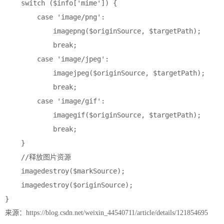
    switch ($info['mime']) {

        case 'image/png':

            imagepng($originSource, $targetPath);

            break;

        case 'image/jpeg':

            imagejpeg($originSource, $targetPath);

            break;

        case 'image/gif':

            imagegif($originSource, $targetPath);

            break;

    }

    //释放图片资源

    imagedestroy($markSource);

    imagedestroy($originSource);

来源：https://blog.csdn.net/weixin_44540711/article/details/121854695