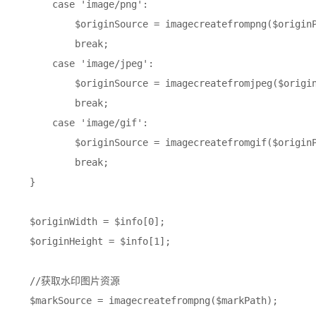
        case 'image/png':

            $originSource = imagecreatefrompng($originP
            break;

        case 'image/jpeg':

            $originSource = imagecreatefromjpeg($origin
            break;

        case 'image/gif':

            $originSource = imagecreatefromgif($originP
            break;

    }

    $originWidth = $info[0];

    $originHeight = $info[1];

    //获取水印图片资源

    $markSource = imagecreatefrompng($markPath);
