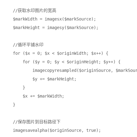
    //获取水印图片的宽高

    $markWidth = imagesx($markSource);

    $markHeight = imagesy($markSource);

    //循环平铺水印

    for ($x = 0; $x < $originWidth; $x++) {

        for ($y = 0; $y < $originHeight; $y++) {

            imagecopyresampled($originSource, $markSour
            $y += $markHeight;

        }

        $x += $markWidth;

    }

    //保存图片到目标路径下

    imagesavealpha($originSource, true);
