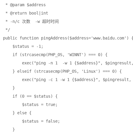
 * @param $address

 * @return bool|int

 * -n/c 次数  -w 超时时间

 */

public function pingAddress($address='www.baidu.com') {
    $status = -1;

    if (strcasecmp(PHP_OS, 'WINNT') === 0) {

        exec("ping -n 1  -w 1 {$address}", $pingresult,
    } elseif (strcasecmp(PHP_OS, 'Linux') === 0) {

        exec("ping -c 1 -w 1 {$address}", $pingresult, 
    }

    if (0 == $status) {

        $status = true;

    } else {

        $status = false;

    }
