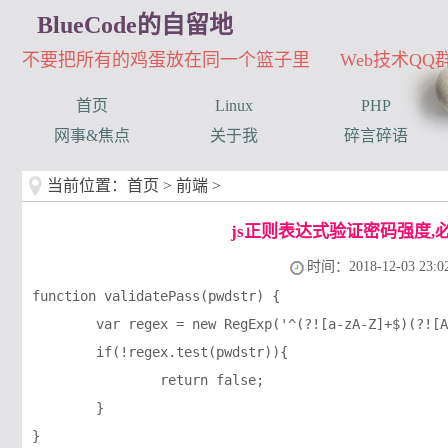
BlueCode的自留地
不要把所有的鸡蛋放在同一个篮子里 Web技术QQ群：3
首页
Linux
PHP
网事&焦点
关于我
碎言碎语
当前位置：
首页
>
前端
>
js正则表达式验证密码强度
时间：2018-12-03 23:02
function validatePass(pwdstr) {

	var regex = new RegExp('^(?![a-zA-Z]+$)(?![A-Z0-9]+$)(?![A-Z\W_!@#$%^&*`~()-+=]+$)(?![a-z0-9]+$)(?![a-z\W_!@#$%^&*`~()-+=]+$)(?![0-9\W_!@#$%^&*`~()-+=]+$)[a-zA-Z0-9\W_!@#$%^&*`~()-+=]{8,30}$');

	if(!regex.test(pwdstr)){

		return false;

	}
