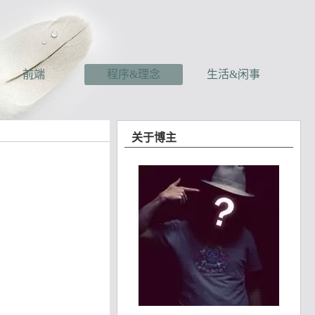
前端
程序&理念
生活&闲事
关于博主