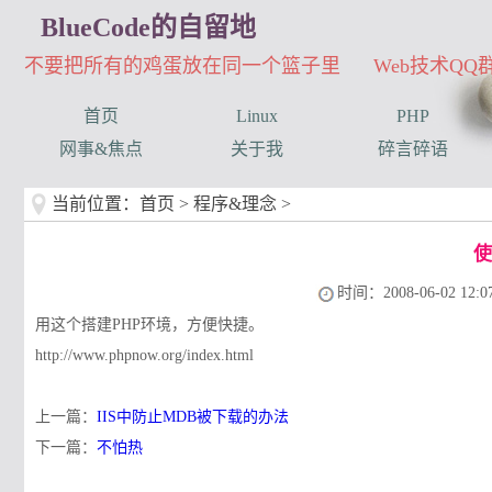
BlueCode的自留地
不要把所有的鸡蛋放在同一个篮子里 Web技术QQ群：3
首页
Linux
PHP
网事&焦点
关于我
碎言碎语
当前位置：
首页
>
程序&理念
>
使
时间：2008-06-02 12:07
用这个搭建PHP环境，方便快捷。
http://www.phpnow.org/index.html
上一篇：
IIS中防止MDB被下载的办法
下一篇：
不怕热