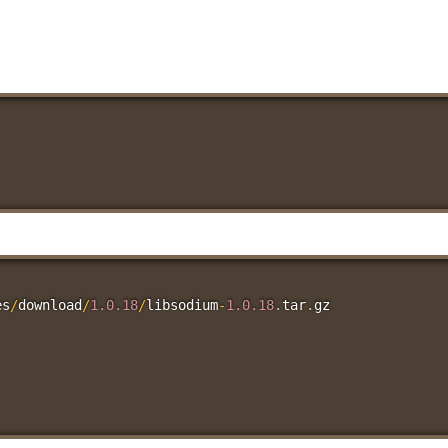
es
/
download
/
1.0
.18
/
libsodium
-
1.0
.18
.
tar
.
gz
