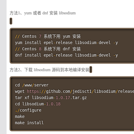
方法1、yum 或者 dnf 安装 libsodium
//
 Centos 
7
 系统下用 yum 安装

yum install epel
-
release libsodium
-
devel 
-
//
 Centos 
8
 系统下用 dnf 安装

dnf install epel
-
release libsodium
-
devel 
-
方法2、下载 libsodium 源码到本地编译安装
cd 
/
www
/
server

wget 
https
:
//
github
.
com
/
jedisct1
/
libsodium
/
releas
tar xf libsodium
-
1.0
.17
.
tar
.
gz

cd libsodium
-
1.0
.18
.
/
configure

make
