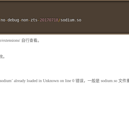
/
no
-
debug
-
non
-
zts
-
20170718
/
sodium
.
so

/extensions/ 自行查看。
生效。
‘sodium’ already loaded in Unknown on line 0 错误，一般是 sodium.s