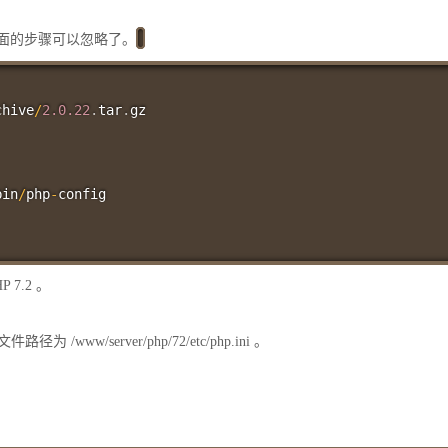
展，下面的步骤可以忽略了。
chive
/
2.0
.22
.
tar
.
gz

bin
/
php
-
config

7.2 。
为 /www/server/php/72/etc/php.ini 。