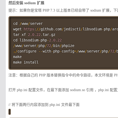
然后安装 sodium 扩展
提示：如果你是宝塔 PHP 7.3 以上版本已经自带了 sodium 扩
cd 
/
www
/
server

wget 
https
:
//
github
.
com
/
jedisct1
/
libsodium
-
php
/
ar
tar xf 
2.0
.22
.
tar
.
gz

cd libsodium
-
php
-
2.0
.22
/
www
/
server
/
php
/
72
/
bin
/
.
/
configure 
-
-
with
-
php
-
config
=
/
www
/
server
/
php
/
72
/
make

注意：根据自己的 PHP 版本替换指令中的命令路径，本文环境是 PHP 
打开 php.ini 配置文件，在最下面添加 sodium.so 引用 ，php.ini 配置文件路径
// 将下面两行内容添加到 php.ini 文件最下面