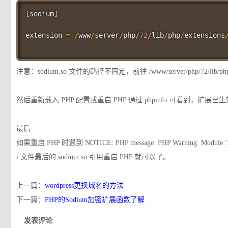
[
sodium
]
extension 
=
/
www
/
server
/
php
/
72
/
lib
/
php
/
extensions
注意：sodium.so 文件的路径不固定，前往 /www/server/php/72/lib/php
然后重新载入 PHP 配置或重启 PHP 通过 phpinfo 可看到，扩展已
最后
如果重启 PHP 时遇到 NOTICE: PHP message: PHP Warning: Module 
i 文件最后的 sodium.so 引用重启 PHP 就可以了。
上一篇：
wordpress更换域名的方法
下一篇：
PHP的Sodium加密扩展函数了解
发表评论