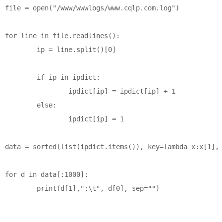
file = open("/www/wwwlogs/www.cqlp.com.log")

for line in file.readlines():

	ip = line.split()[0]

	if ip in ipdict:

		ipdict[ip] = ipdict[ip] + 1

	else:

		ipdict[ip] = 1

data = sorted(list(ipdict.items()), key=lambda x:x[1], 
for d in data[:1000]:

	print(d[1],":\t", d[0], sep="")