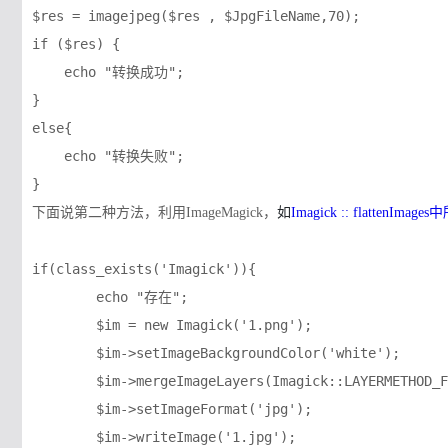
$res = imagejpeg($res , $JpgFileName,70);

if ($res) {

    echo "转换成功";

}

else{

    echo "转换失败";

如
下面说第二种方法，利用ImageMagick，
Imagick :: flattenImage
if(class_exists('Imagick')){

	echo "存在";

	$im = new Imagick('1.png');

	$im->setImageBackgroundColor('white');

	$im->mergeImageLayers(Imagick::LAYERMETHOD_FLATTEN);

	$im->setImageFormat('jpg');

	$im->writeImage('1.jpg');
