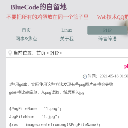
BlueCode的自留地
不要把所有的鸡蛋放在同一个篮子里 Web技术QQ群：3
首页
Linux
PHP
网事&焦点
关于我
碎言碎语
当前位置：
首页
>
PHP
>
p
时间：2021-05-18 01:30
1种用gd库，实际使用这种方法发现有些png图片转换会失败
gd转换比较简单，从png读取，然后写入jpg
$PngFileName = "1.png";

JpgFileName = "1.jpg";

$res = imagecreatefrompng($PngFileName);
