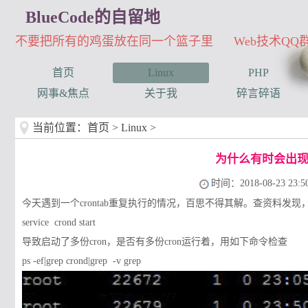
BlueCode的自留地
不要把所有的鸡蛋放在同一个篮子里 Web技术QQ群：3
首页
Linux
PHP
网事&焦点
关于我
碎言碎语
当前位置：
首页
>
Linux
>
为什么有时会出现一
时间：2018-08-23 23:50
今天遇到一个crontab重复执行的情况，百思不得其解。查资料发
service crond start
导致
启动了多份cron，是否有多份cron运行着，用如下命令检查
ps -ef|grep crond|grep -v grep