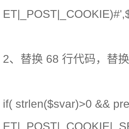
ET|_POST|_COOKIE)#',$
2、替换 68 行代码，替
if( strlen($svar)>0 && 
ET|_POST|_COOKIE|_SES