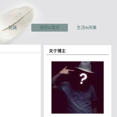
前端
程序&理念
生活&闲事
关于博主