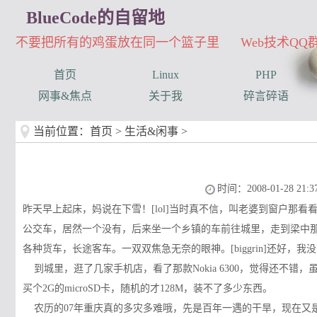
BlueCode的自留地
不要把所有的鸡蛋放在同一个篮子里 Web技术QQ群：3
首页
Linux
PHP
网事&焦点
关于我
碎言碎语
当前位置：
首页
>
生活&闲事
>
时间：2008-01-28 21:37
昨天早上起床，妈说在下雪！[lol]当时真不信，叫老婆到窗户那
公交车，居然一个没有，后来坐一个乡镇的车前往城里，走到梁中
各种货车，长途客车。一双双焦急无奈的眼神。[biggrin]还好
到城里，逛了几家手机店，看了那款Nokia 6300，觉得还不
买个2G的microSD卡，随机的才128M，装不了多少东西。
农历的07年重庆真的多灾多难哦，先是百年一遇的干旱，现在又