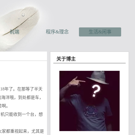
前端
程序&理念
生活&闲事
关于博主
18年了。在那等了半天
的海洋哦，到处都是车，
苦啊。
音机只能收到一个台，想
大家都重视起来，尤其是